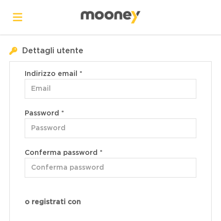
Dettagli utente
Home
Indirizzo email *
Offerte
Password *
di
Carica
lavoro
il
Login
Conferma password *
CV
o registrati con